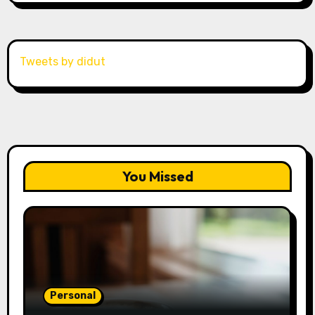
Tweets by didut
You Missed
Personal