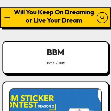
Skip
to
Will You Keep On Dreaming
content
or Live Your Dream
BBM
Home
BBM