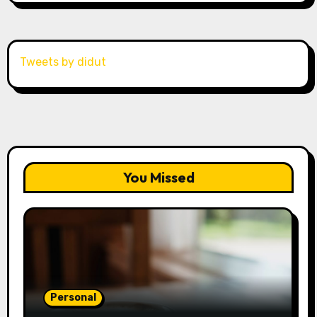
Tweets by didut
You Missed
Personal